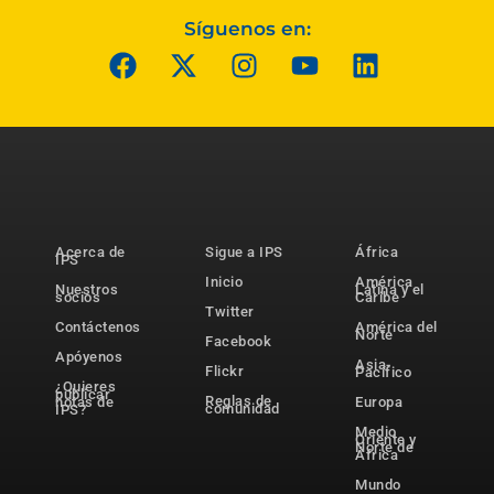
Síguenos en:
Acerca de
Sigue a IPS
África
IPS
Inicio
América
Nuestros
Latina y el
socios
Caribe
Twitter
Contáctenos
América del
Norte
Facebook
Apóyenos
Asia-
Flickr
Pacífico
¿Quieres
publicar
Reglas de
notas de
Europa
comunidad
IPS?
Medio
Oriente y
Norte de
África
Mundo