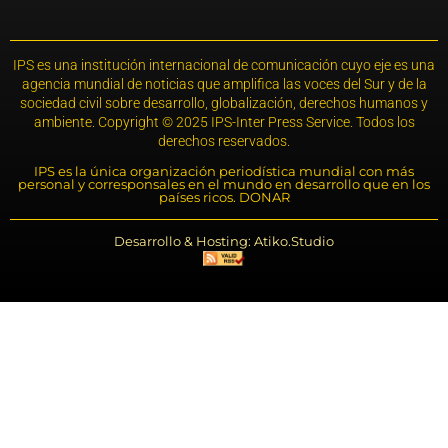
IPS es una institución internacional de comunicación cuyo eje es una
agencia mundial de noticias que amplifica las voces del Sur y de la
sociedad civil sobre desarrollo, globalización, derechos humanos y
ambiente. Copyright © 2025 IPS-Inter Press Service. Todos los
derechos reservados.
IPS es la única organización periodística mundial con más
personal y corresponsales en el mundo en desarrollo que en los
países ricos. DONAR
Desarrollo & Hosting: Atiko.Studio