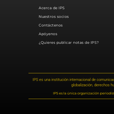
Acerca de IPS
Nuestros socios
Contáctenos
Apóyenos
¿Quieres publicar notas de IPS?
IPS es una institución internacional de comunicac
globalización, derechos 
IPS es la única organización periodí