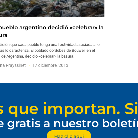
pueblo argentino decidió «celebrar» la
ura
dición que cada pueblo tenga una festividad asociada a lo
s lo caracteriza. El poblado cordobés de Bouwer, en el
 de Argentina, decidió «celebrar» la basura.
na Frayssinet
17 diciembre, 2013
s que importan. Si
e gratis a nuestro bolet
Haz clic aquí