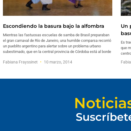
Escondiendo la basura bajo la alfombra
Un 
bas
Mientras las fastuosas escuelas de samba de Brasil preparaban
el gran carnaval de Río de Janeiro, una humilde comparsa recorrió
Es tra
un pueblito argentino para alertar sobre un problema urbano
que má
subestimado, que en la central provincia de Córdoba está al borde
centro
Fabiana Frayssinet
10 marzo, 2014
Fabia
Noticia
Suscríbet