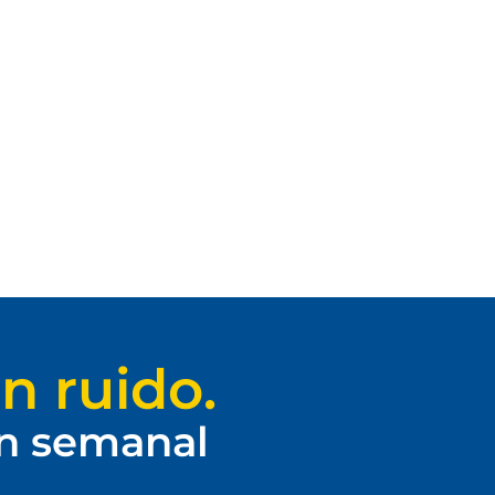
n ruido.
ín semanal