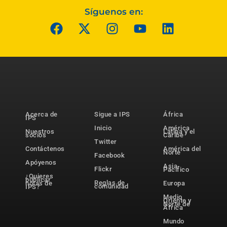
Síguenos en:
Acerca de
Sigue a IPS
África
IPS
Inicio
América
Nuestros
Latina y el
socios
Caribe
Twitter
Contáctenos
América del
Norte
Facebook
Apóyenos
Asia-
Flickr
Pacífico
¿Quieres
publicar
Reglas de
notas de
Europa
comunidad
IPS?
Medio
Oriente y
Norte de
África
Mundo