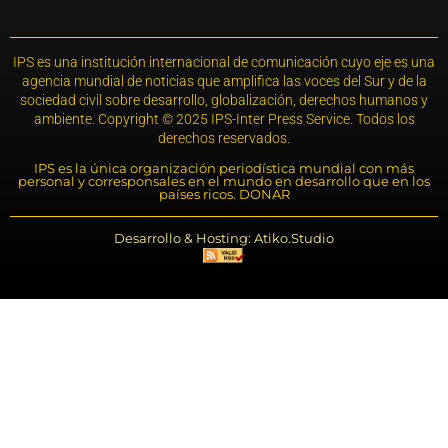
IPS es una institución internacional de comunicación cuyo eje es una
agencia mundial de noticias que amplifica las voces del Sur y de la
sociedad civil sobre desarrollo, globalización, derechos humanos y
ambiente. Copyright © 2025 IPS-Inter Press Service. Todos los
derechos reservados.
IPS es la única organización periodística mundial con más
personal y corresponsales en el mundo en desarrollo que en los
países ricos. DONAR
Desarrollo & Hosting: Atiko.Studio