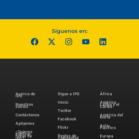
Síguenos en:
Acerca de
Sigue a IPS
África
IPS
Inicio
América
Nuestros
Latina y el
socios
Caribe
Twitter
Contáctenos
América del
Norte
Facebook
Apóyenos
Asia-
Flickr
Pacífico
¿Quieres
publicar
Reglas de
notas de
Europa
comunidad
IPS?