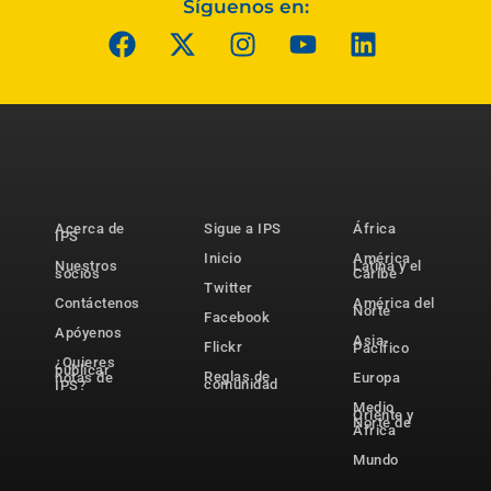
Síguenos en:
Acerca de
Sigue a IPS
África
IPS
Inicio
América
Nuestros
Latina y el
socios
Caribe
Twitter
Contáctenos
América del
Norte
Facebook
Apóyenos
Asia-
Flickr
Pacífico
¿Quieres
publicar
Reglas de
notas de
Europa
comunidad
IPS?
Medio
Oriente y
Norte de
África
Mundo