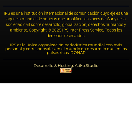
IPS es una institución internacional de comunicación cuyo eje es una
agencia mundial de noticias que amplifica las voces del Sur y de la
sociedad civil sobre desarrollo, globalización, derechos humanos y
ambiente. Copyright © 2025 IPS-Inter Press Service. Todos los
derechos reservados.
IPS es la única organización periodística mundial con más
personal y corresponsales en el mundo en desarrollo que en los
países ricos. DONAR
Desarrollo & Hosting: Atiko.Studio