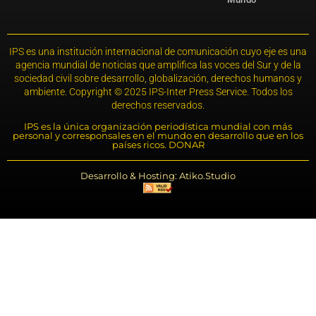
IPS es una institución internacional de comunicación cuyo eje es una
agencia mundial de noticias que amplifica las voces del Sur y de la
sociedad civil sobre desarrollo, globalización, derechos humanos y
ambiente. Copyright © 2025 IPS-Inter Press Service. Todos los
derechos reservados.
IPS es la única organización periodística mundial con más
personal y corresponsales en el mundo en desarrollo que en los
países ricos. DONAR
Desarrollo & Hosting: Atiko.Studio