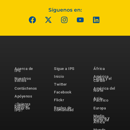
Síguenos en:
Acerca de
Sigue a IPS
África
IPS
Inicio
América
Nuestros
Latina y el
socios
Caribe
Twitter
Contáctenos
América del
Norte
Facebook
Apóyenos
Asia-
Flickr
Pacífico
¿Quieres
publicar
Reglas de
notas de
Europa
comunidad
IPS?
Medio
Oriente y
Norte de
África
Mundo