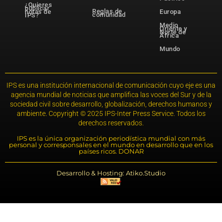
¿Quieres
publicar
Reglas de
notas de
Europa
comunidad
IPS?
Medio
Oriente y
Norte de
África
Mundo
IPS es una institución internacional de comunicación cuyo eje es una
agencia mundial de noticias que amplifica las voces del Sur y de la
sociedad civil sobre desarrollo, globalización, derechos humanos y
ambiente. Copyright © 2025 IPS-Inter Press Service. Todos los
derechos reservados.
IPS es la única organización periodística mundial con más
personal y corresponsales en el mundo en desarrollo que en los
países ricos. DONAR
Desarrollo & Hosting: Atiko.Studio