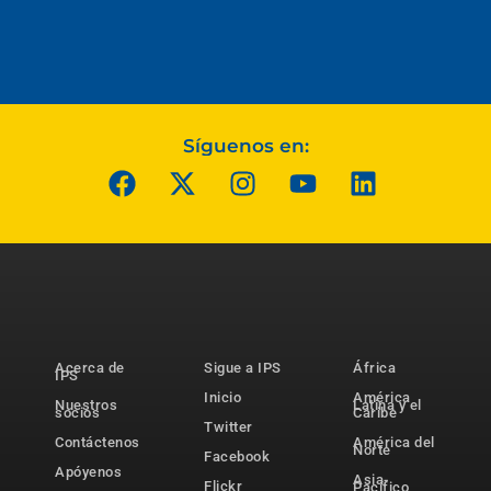
Síguenos en:
Acerca de
Sigue a IPS
África
IPS
Inicio
América
Nuestros
Latina y el
socios
Caribe
Twitter
Contáctenos
América del
Norte
Facebook
Apóyenos
Asia-
Flickr
Pacífico