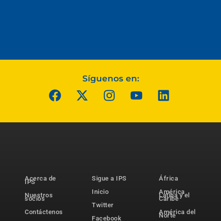
Síguenos en:
Acerca de
Sigue a IPS
África
IPS
Inicio
América
Nuestros
Latina y el
socios
Caribe
Twitter
Contáctenos
América del
Norte
Facebook