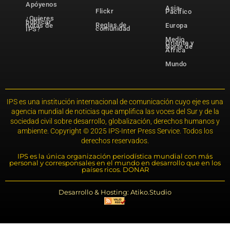
Apóyenos
Asia-
Flickr
Pacífico
¿Quieres
publicar
Reglas de
notas de
Europa
comunidad
IPS?
Medio
Oriente y
Norte de
África
Mundo
IPS es una institución internacional de comunicación cuyo eje es una
agencia mundial de noticias que amplifica las voces del Sur y de la
sociedad civil sobre desarrollo, globalización, derechos humanos y
ambiente. Copyright © 2025 IPS-Inter Press Service. Todos los
derechos reservados.
IPS es la única organización periodística mundial con más
personal y corresponsales en el mundo en desarrollo que en los
países ricos. DONAR
Desarrollo & Hosting: Atiko.Studio