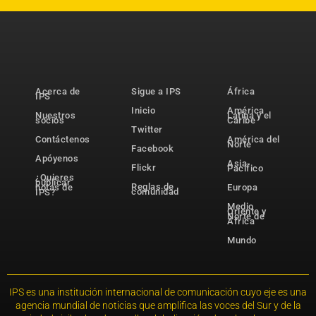
Acerca de
Sigue a IPS
África
IPS
Inicio
América
Nuestros
Latina y el
socios
Caribe
Twitter
Contáctenos
América del
Norte
Facebook
Apóyenos
Asia-
Flickr
Pacífico
¿Quieres
publicar
Reglas de
notas de
Europa
comunidad
IPS?
Medio
Oriente y
Norte de
África
Mundo
IPS es una institución internacional de comunicación cuyo eje es una
agencia mundial de noticias que amplifica las voces del Sur y de la