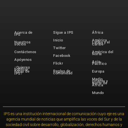
Acerca de
Sigue a IPS
África
IPS
Inicio
América
Nuestros
Latina y el
socios
Caribe
Twitter
Contáctenos
América del
Norte
Facebook
Apóyenos
Asia-
Flickr
Pacífico
¿Quieres
publicar
Reglas de
notas de
Europa
comunidad
IPS?
Medio
Oriente y
Norte de
África
Mundo
IPS es una institución internacional de comunicación cuyo eje es una
agencia mundial de noticias que amplifica las voces del Sur y de la
sociedad civil sobre desarrollo, globalización, derechos humanos y