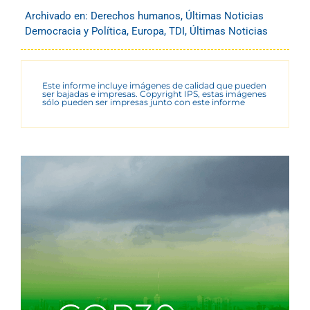
Archivado en:
Derechos humanos
,
Últimas Noticias
Democracia y Política
,
Europa
,
TDI
,
Últimas Noticias
Este informe incluye imágenes de calidad que pueden
ser bajadas e impresas. Copyright IPS, estas imágenes
sólo pueden ser impresas junto con este informe