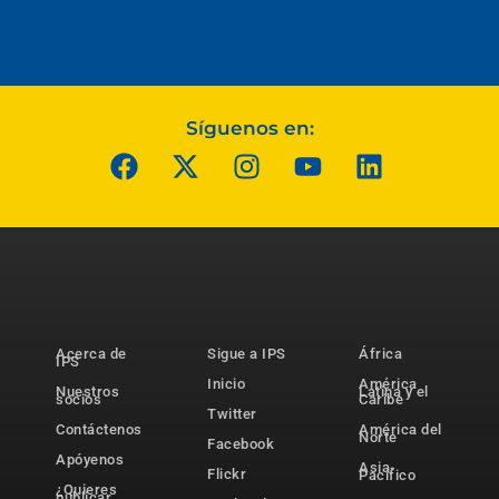
Síguenos en:
Acerca de
Sigue a IPS
África
IPS
Inicio
América
Nuestros
Latina y el
socios
Caribe
Twitter
Contáctenos
América del
Norte
Facebook
Apóyenos
Asia-
Flickr
Pacífico
¿Quieres
publicar