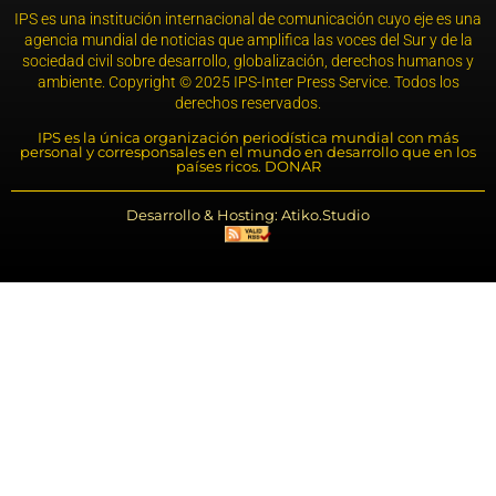
IPS es una institución internacional de comunicación cuyo eje es una
agencia mundial de noticias que amplifica las voces del Sur y de la
sociedad civil sobre desarrollo, globalización, derechos humanos y
ambiente. Copyright © 2025 IPS-Inter Press Service. Todos los
derechos reservados.
IPS es la única organización periodística mundial con más
personal y corresponsales en el mundo en desarrollo que en los
países ricos. DONAR
Desarrollo & Hosting: Atiko.Studio