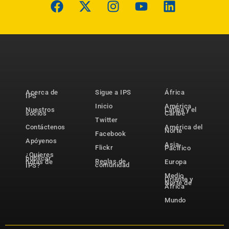
Acerca de
Sigue a IPS
África
IPS
Inicio
América
Nuestros
Latina y el
socios
Caribe
Twitter
Contáctenos
América del
Norte
Facebook
Apóyenos
Asia-
Flickr
Pacífico
¿Quieres
publicar
Reglas de
notas de
Europa
comunidad
IPS?
Medio
Oriente y
Norte de
África
Mundo