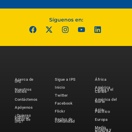
Síguenos en:
Acerca de
Sigue a IPS
África
IPS
Inicio
América
Nuestros
Latina y el
socios
Caribe
Twitter
Contáctenos
América del
Norte
Facebook
Apóyenos
Asia-
Flickr
Pacífico
¿Quieres
publicar
Reglas de
notas de
Europa
comunidad
IPS?
Medio
Oriente y
Norte de