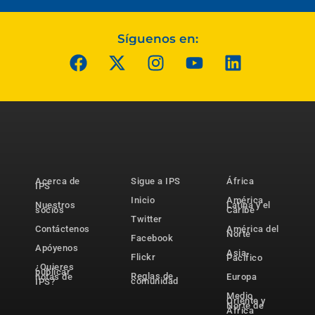
Síguenos en:
Acerca de
Sigue a IPS
África
IPS
Inicio
América
Nuestros
Latina y el
socios
Caribe
Twitter
Contáctenos
América del
Norte
Facebook
Apóyenos
Asia-
Flickr
Pacífico
¿Quieres
publicar
Reglas de
notas de
Europa
comunidad
IPS?
Medio
Oriente y
Norte de
África