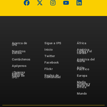
Acerca de
Sigue a IPS
África
IPS
Inicio
América
Nuestros
Latina y el
socios
Caribe
Twitter
Contáctenos
América del
Norte
Facebook
Apóyenos
Asia-
Flickr
Pacífico
¿Quieres
publicar
Reglas de
notas de
Europa
comunidad
IPS?
Medio
Oriente y
Norte de
África
Mundo