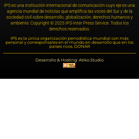
IPS es una institución internacional de comunicación cuyo eje es una
agencia mundial de noticias que amplifica las voces del Sur y de la
sociedad civil sobre desarrollo, globalización, derechos humanos y
ambiente. Copyright © 2025 IPS-Inter Press Service. Todos los
derechos reservados.
IPS es la única organización periodística mundial con más
personal y corresponsales en el mundo en desarrollo que en los
países ricos. DONAR
Desarrollo & Hosting: Atiko.Studio