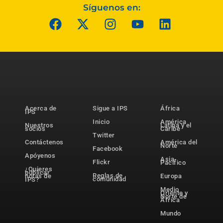
Síguenos en:
Acerca de
Sigue a IPS
África
IPS
Inicio
América
Nuestros
Latina y el
socios
Caribe
Twitter
Contáctenos
América del
Norte
Facebook
Apóyenos
Asia-
Flickr
Pacífico
¿Quieres
publicar
Reglas de
notas de
Europa
comunidad
IPS?
Medio
Oriente y
Norte de
África
Mundo