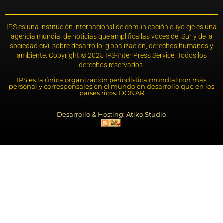
IPS es una institución internacional de comunicación cuyo eje es una
agencia mundial de noticias que amplifica las voces del Sur y de la
sociedad civil sobre desarrollo, globalización, derechos humanos y
ambiente. Copyright © 2025 IPS-Inter Press Service. Todos los
derechos reservados.
IPS es la única organización periodística mundial con más
personal y corresponsales en el mundo en desarrollo que en los
países ricos. DONAR
Desarrollo & Hosting: Atiko.Studio