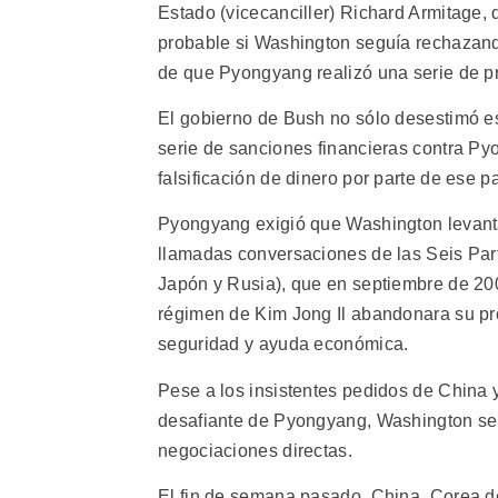
Estado (vicecanciller) Richard Armitage,
probable si Washington seguía rechazando
de que Pyongyang realizó una serie de pru
El gobierno de Bush no sólo desestimó e
serie de sanciones financieras contra P
falsificación de dinero por parte de ese pa
Pyongyang exigió que Washington levanta
llamadas conversaciones de las Seis Part
Japón y Rusia), que en septiembre de 200
régimen de Kim Jong Il abandonara su pr
seguridad y ayuda económica.
Pese a los insistentes pedidos de China 
desafiante de Pyongyang, Washington se n
negociaciones directas.
El fin de semana pasado, China, Corea d