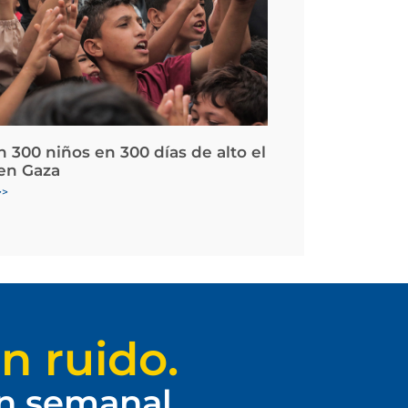
 300 niños en 300 días de alto el
en Gaza
>>
n ruido.
ín semanal