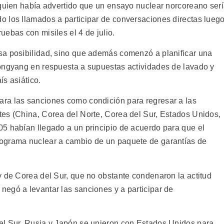
 quien había advertido que un ensayo nuclear norcoreano ser
 los llamados a participar de conversaciones directas lueg
ebas con misiles el 4 de julio.
sa posibilidad, sino que además comenzó a planificar una
yongyang en respuesta a supuestas actividades de lavado y
ís asiático.
ra las sanciones como condición para regresar a las
es (China, Corea del Norte, Corea del Sur, Estados Unidos,
5 habían llegado a un principio de acuerdo para que el
ograma nuclear a cambio de un paquete de garantías de
y de Corea del Sur, que no obstante condenaron la actitud
egó a levantar las sanciones y a participar de
el Sur, Rusia y Japón se unieron con Estados Unidos para