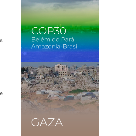
la
se