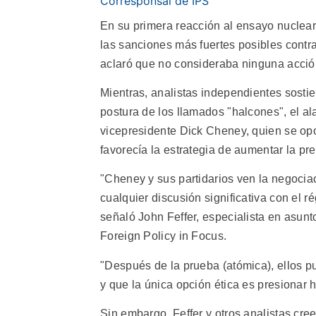
Corresponsal de IPS
En su primera reacción al ensayo nuclea
las sanciones más fuertes posibles cont
aclaró que no consideraba ninguna acción
Mientras, analistas independientes sosti
postura de los llamados "halcones", el a
vicepresidente Dick Cheney, quien se opo
favorecía la estrategia de aumentar la pre
"Cheney y sus partidarios ven la negocia
cualquier discusión significativa con el 
señaló John Feffer, especialista en asun
Foreign Policy in Focus.
"Después de la prueba (atómica), ellos pu
y que la única opción ética es presionar 
Sin embargo, Feffer y otros analistas cr