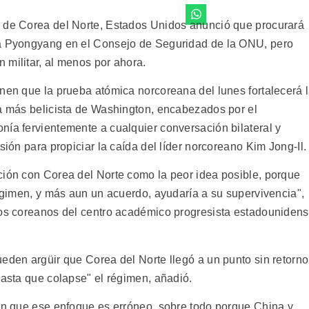
r de Corea del Norte, Estados Unidos anunció que procurará
ra Pyongyang en el Consejo de Seguridad de la ONU, pero
 militar, al menos por ahora.
enen que la prueba atómica norcoreana del lunes fortalecerá 
la más belicista de Washington, encabezados por el
nía fervientemente a cualquier conversación bilateral y
sión para propiciar la caída del líder norcoreano Kim Jong-Il.
ción con Corea del Norte como la peor idea posible, porque
régimen, y más aun un acuerdo, ayudaría a su supervivencia",
tos coreanos del centro académico progresista estadouniden
eden argüir que Corea del Norte llegó a un punto sin retorno
hasta que colapse" el régimen, añadió.
een que ese enfoque es erróneo, sobre todo porque China y