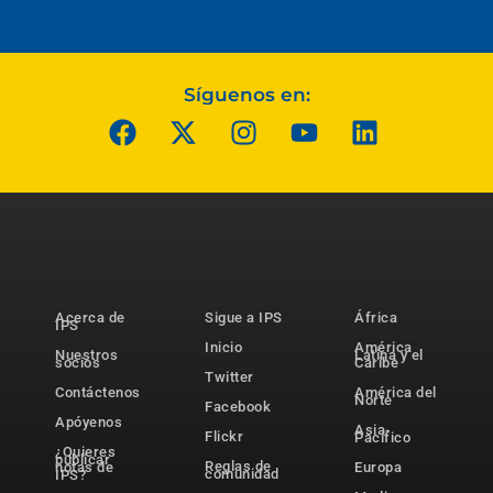
Síguenos en:
Acerca de
Sigue a IPS
África
IPS
Inicio
América
Nuestros
Latina y el
socios
Caribe
Twitter
Contáctenos
América del
Norte
Facebook
Apóyenos
Asia-
Flickr
Pacífico
¿Quieres
publicar
Reglas de
notas de
Europa
comunidad
IPS?