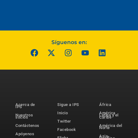
Síguenos en:
Acerca de
Sigue a IPS
África
IPS
Inicio
América
Nuestros
Latina y el
socios
Caribe
Twitter
Contáctenos
América del
Norte
Facebook
Apóyenos
Asia-
Flickr