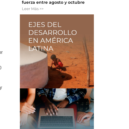
fuerza entre agosto y octubre
Leer Más >>
or
0
y