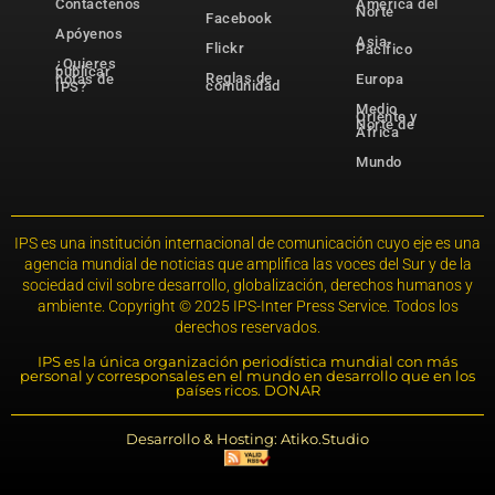
Contáctenos
América del
Norte
Facebook
Apóyenos
Asia-
Flickr
Pacífico
¿Quieres
publicar
Reglas de
notas de
Europa
comunidad
IPS?
Medio
Oriente y
Norte de
África
Mundo
IPS es una institución internacional de comunicación cuyo eje es una
agencia mundial de noticias que amplifica las voces del Sur y de la
sociedad civil sobre desarrollo, globalización, derechos humanos y
ambiente. Copyright © 2025 IPS-Inter Press Service. Todos los
derechos reservados.
IPS es la única organización periodística mundial con más
personal y corresponsales en el mundo en desarrollo que en los
países ricos. DONAR
Desarrollo & Hosting: Atiko.Studio