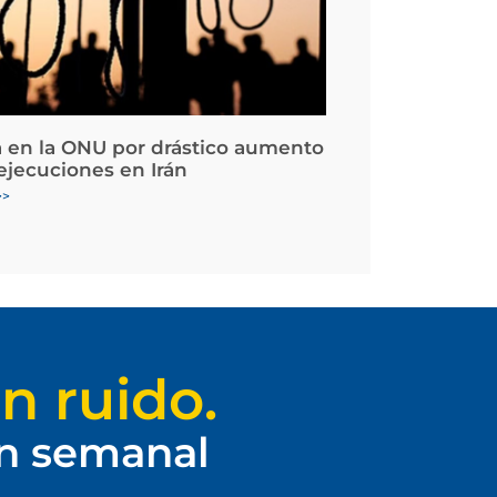
 en la ONU por drástico aumento
 ejecuciones en Irán
>>
n ruido.
ín semanal