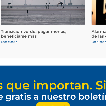
Transición verde: pagar menos,
Alarma
beneficiarse más
de las
Leer Más >>
Leer Más 
s que importan. Si
e gratis a nuestro bolet