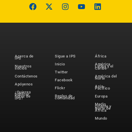
Acerca de
Sigue a IPS
África
IPS
Inicio
América
Nuestros
Latina y el
socios
Caribe
Twitter
Contáctenos
América del
Norte
Facebook
Apóyenos
Asia-
Flickr
Pacífico
¿Quieres
publicar
Reglas de
notas de
Europa
comunidad
IPS?
Medio
Oriente y
Norte de
África
Mundo