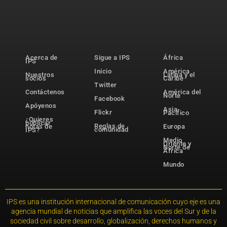
Acerca de
Sigue a IPS
África
IPS
Inicio
América
Nuestros
Latina y el
socios
Caribe
Twitter
Contáctenos
América del
Norte
Facebook
Apóyenos
Asia-
Flickr
Pacífico
¿Quieres
publicar
Reglas de
notas de
Europa
comunidad
IPS?
Medio
Oriente y
Norte de
África
Mundo
IPS es una institución internacional de comunicación cuyo eje es una
agencia mundial de noticias que amplifica las voces del Sur y de la
sociedad civil sobre desarrollo, globalización, derechos humanos y