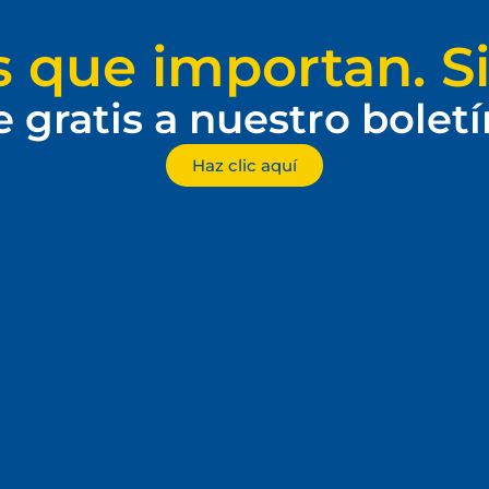
s que importan. Si
e gratis a nuestro bolet
Haz clic aquí