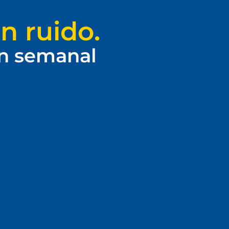
n ruido.
ín semanal