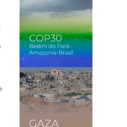
r
e
é