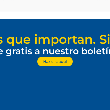
s que importan. Si
e gratis a nuestro bolet
Haz clic aquí