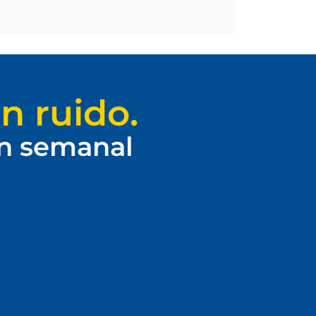
n ruido.
ín semanal