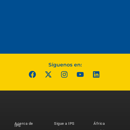
Síguenos en:
Acerca de
Sigue a IPS
África
IPS