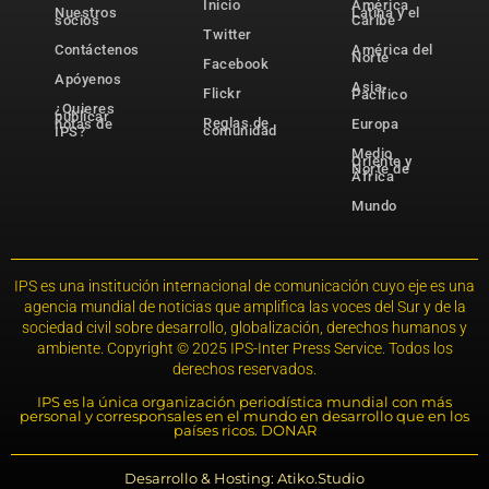
Inicio
América
Nuestros
Latina y el
socios
Caribe
Twitter
Contáctenos
América del
Norte
Facebook
Apóyenos
Asia-
Flickr
Pacífico
¿Quieres
publicar
Reglas de
notas de
Europa
comunidad
IPS?
Medio
Oriente y
Norte de
África
Mundo
IPS es una institución internacional de comunicación cuyo eje es una
agencia mundial de noticias que amplifica las voces del Sur y de la
sociedad civil sobre desarrollo, globalización, derechos humanos y
ambiente. Copyright © 2025 IPS-Inter Press Service. Todos los
derechos reservados.
IPS es la única organización periodística mundial con más
personal y corresponsales en el mundo en desarrollo que en los
países ricos. DONAR
Desarrollo & Hosting: Atiko.Studio