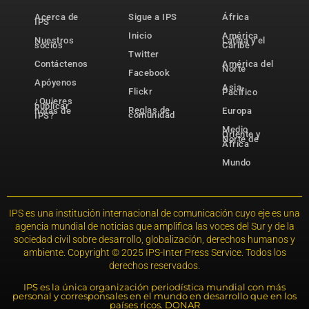
Acerca de
Sigue a IPS
África
IPS
Inicio
América
Nuestros
Latina y el
socios
Caribe
Twitter
Contáctenos
América del
Norte
Facebook
Apóyenos
Asia-
Flickr
Pacífico
¿Quieres
publicar
Reglas de
notas de
Europa
comunidad
IPS?
Medio
Oriente y
Norte de
África
Mundo
IPS es una institución internacional de comunicación cuyo eje es una
agencia mundial de noticias que amplifica las voces del Sur y de la
sociedad civil sobre desarrollo, globalización, derechos humanos y
ambiente. Copyright © 2025 IPS-Inter Press Service. Todos los
derechos reservados.
IPS es la única organización periodística mundial con más
personal y corresponsales en el mundo en desarrollo que en los
países ricos. DONAR