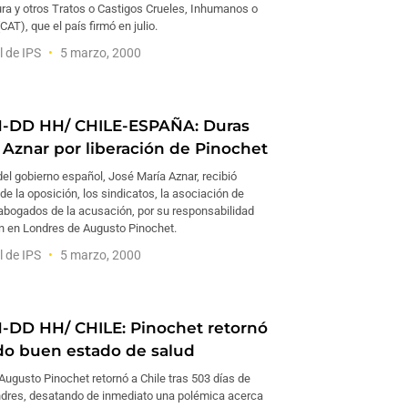
ura y otros Tratos o Castigos Crueles, Inhumanos o
AT), que el país firmó en julio.
l de IPS
5 marzo, 2000
N-DD HH/ CHILE-ESPAÑA: Duras
a Aznar por liberación de Pinochet
del gobierno español, José María Aznar, recibió
 de la oposición, los sindicatos, la asociación de
 abogados de la acusación, por su responsabilidad
ón en Londres de Augusto Pinochet.
l de IPS
5 marzo, 2000
-DD HH/ CHILE: Pinochet retornó
o buen estado de salud
 Augusto Pinochet retornó a Chile tras 503 días de
ndres, desatando de inmediato una polémica acerca