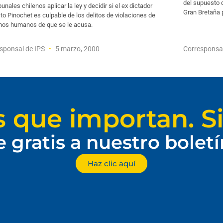
del supuesto d
ibunales chilenos aplicar la ley y decidir si el ex dictador
Gran Bretaña 
o Pinochet es culpable de los delitos de violaciones de
hos humanos de que se le acusa.
sponsal de IPS
5 marzo, 2000
Corresponsa
s que importan. Si
e gratis a nuestro bolet
Haz clic aquí