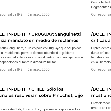
Contra la Tort
Degradantes (C
sponsal de IPS
5 marzo, 2000
Corresponsa
LETIN-DD HH/ URUGUAY: Sanguinetti
/BOLETI
aliza mandato en medio de reclamos
críticas 
María Sanguinetti, el único político uruguayo que ocupó dos
El presidente 
la Presidencia por voto directo, abandonó el gobierno
duras críticas
 voces del exterior se suman al pedido de investigación de
fiscales y los
sapariciones durante la dictadura militar.
en la liberaci
sponsal de IPS
5 marzo, 2000
Corresponsa
LETIN-DD HH/ CHILE: Sólo los
/BOLETIN
bunales resolverán sobre Pinochet, dijo
mostrand
El ex dictador
arresto en Lo
sidente de Chile, Eduardo Frei, dijo que corresponde sólo a