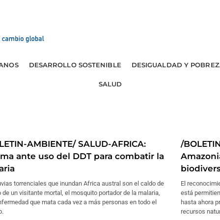
ANOS
DESARROLLO SOSTENIBLE
DESIGUALDAD Y POBREZ
SALUD
LETIN-AMBIENTE/ SALUD-AFRICA:
/BOLETI
ema ante uso del DDT para combatir la
Amazonia
aria
biodiver
uvias torrenciales que inundan Africa austral son el caldo de
El reconocimi
o de un visitante mortal, el mosquito portador de la malaria,
está permitien
nfermedad que mata cada vez a más personas en todo el
hasta ahora p
.
recursos natu