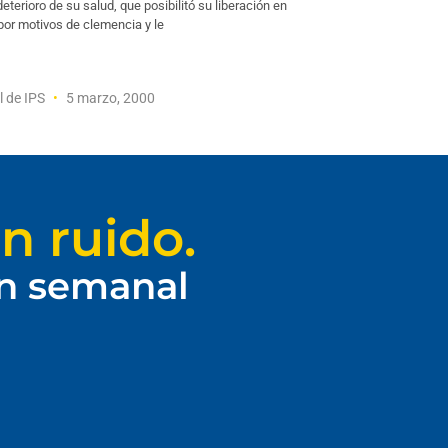
eterioro de su salud, que posibilitó su liberación en
por motivos de clemencia y le
l de IPS
5 marzo, 2000
n ruido.
ín semanal