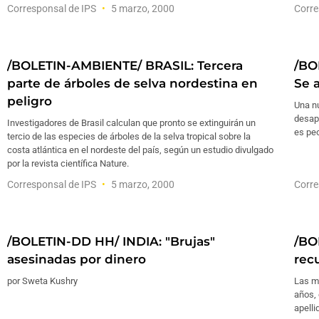
Corresponsal de IPS
5 marzo, 2000
Corre
/BOLETIN-AMBIENTE/ BRASIL: Tercera
/BO
parte de árboles de selva nordestina en
Se 
peligro
Una n
desapa
Investigadores de Brasil calculan que pronto se extinguirán un
es peo
tercio de las especies de árboles de la selva tropical sobre la
costa atlántica en el nordeste del país, según un estudio divulgado
por la revista científica Nature.
Corresponsal de IPS
5 marzo, 2000
Corre
/BOLETIN-DD HH/ INDIA: "Brujas"
/BO
asesinadas por dinero
rec
por Sweta Kushry
Las mu
años, 
apelli