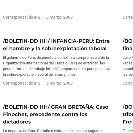
Corresponsal de IPS
5 marzo, 2000
Corre
/BOLETIN-DD HH/ INFANCIA-PERU: Entre
/BO
el hambre y la sobreexplotación laboral
fin
El gobierno de Perú, dispuesto a cumplir su compromiso ante la
Julio 
Organización Internacional del Trabajo (OIT) de erradicar "las
veces 
peores formas de trabajo infantil", prepara una ley para penalizar
cuando
la sobreexplotación laboral de niñas y niños.
las de
Corresponsal de IPS
5 marzo, 2000
Corre
/BOLETIN-DD HH/ GRAN BRETAÑA: Caso
/BO
Pinochet, precedente contra los
tri
dictadores
Frei
La negativa de Gran Bretaña a extraditar al chileno Augusto
El pre