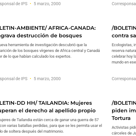
sponsal de IPS
5 marzo, 2000
Corresponsa
LETIN-AMBIENTE/ AFRICA-CANADA:
/BOLETIN
agrava destrucción de bosques
contra sa
ueva herramienta de investigación descubrió que la
Ecologistas, i
rición de los bosques vírgenes de Africa central y Canadá
reserva natura
r de lo que habían calculado los expertos.
celebrar hoy l
mundo en ese 
sponsal de IPS
5 marzo, 2000
Corresponsa
LETIN-DD HH/ TAILANDIA: Mujeres
/BOLETIN
uperan el derecho al apellido propio
piden im
Tortura
jeres de Tailandia están cerca de ganar una guerra de 57
con varias batallas perdidas, para que se les permita usar el
Activistas pid
do de soltera después del matrimonio.
cárceles de J