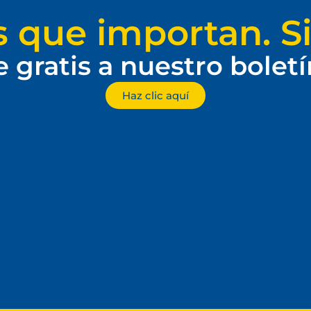
s que importan. Si
e gratis a nuestro bolet
Haz clic aquí