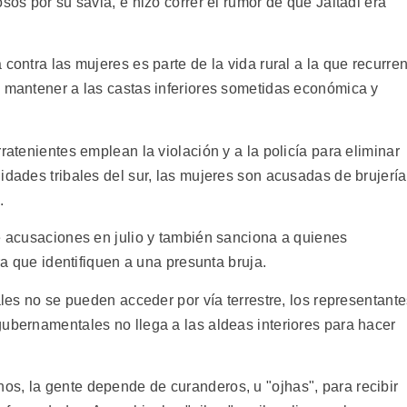
sos por su savia, e hizo correr el rumor de que Jaitadi era
contra las mujeres es parte de la vida rural a la que recurre
a mantener a las castas inferiores sometidas económica y
ratenientes emplean la violación y a la policía para eliminar
idades tribales del sur, las mujeres son acusadas de brujería
.
de acusaciones en julio y también sanciona a quienes
ara que identifiquen a una presunta bruja.
ales no se pueden acceder por vía terrestre, los representant
gubernamentales no llega a las aldeas interiores para hacer
s, la gente depende de curanderos, u "ojhas", para recibir