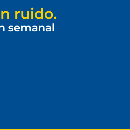
n ruido.
ín semanal