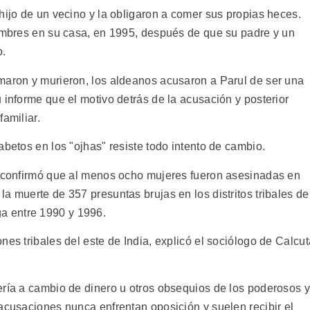
hijo de un vecino y la obligaron a comer sus propias heces.
hombres en su casa, en 1995, después de que su padre y un
o.
maron y murieron, los aldeanos acusaron a Parul de ser una
 informe que el motivo detrás de la acusación y posterior
amiliar.
abetos en los "ojhas" resiste todo intento de cambio.
a confirmó que al menos ocho mujeres fueron asesinadas en
a muerte de 357 presuntas brujas en los distritos tribales de
a entre 1990 y 1996.
nes tribales del este de India, explicó el sociólogo de Calcut
ería a cambio de dinero u otros obsequios de los poderosos y
acusaciones nunca enfrentan oposición y suelen recibir el