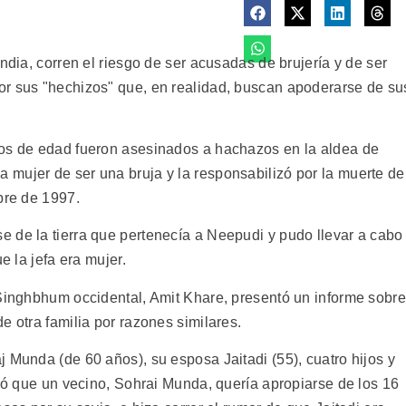
ndia, corren el riesgo de ser acusadas de brujería y de ser
or sus "hechizos" que, en realidad, buscan apoderarse de su
ños de edad fueron asesinados a hachazos en la aldea de
mujer de ser una bruja y la responsabilizó por la muerte de
bre de 1997.
 de la tierra que pertenecía a Neepudi y pudo llevar a cabo
e la jefa era mujer.
 Singhbhum occidental, Amit Khare, presentó un informe sobre
e otra familia por razones similares.
 Munda (de 60 años), su esposa Jaitadi (55), cuatro hijos y
eló que un vecino, Sohrai Munda, quería apropiarse de los 16