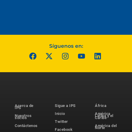
Síguenos en:
Acerca de
Sigue a IPS
África
IPS
Inicio
América
Nuestros
Latina y el
socios
Caribe
Twitter
Contáctenos
América del
Norte
Facebook