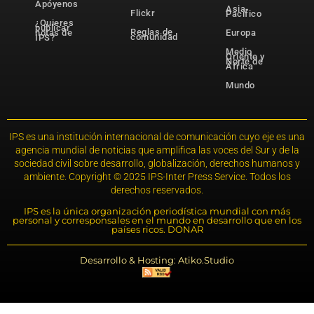
Apóyenos
Asia-
Flickr
Pacífico
¿Quieres
publicar
Reglas de
notas de
Europa
comunidad
IPS?
Medio
Oriente y
Norte de
África
Mundo
IPS es una institución internacional de comunicación cuyo eje es una
agencia mundial de noticias que amplifica las voces del Sur y de la
sociedad civil sobre desarrollo, globalización, derechos humanos y
ambiente. Copyright © 2025 IPS-Inter Press Service. Todos los
derechos reservados.
IPS es la única organización periodística mundial con más
personal y corresponsales en el mundo en desarrollo que en los
países ricos. DONAR
Desarrollo & Hosting: Atiko.Studio