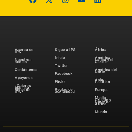
Acerca de
Sigue a IPS
África
IPS
Inicio
América
Nuestros
Latina y el
socios
Caribe
Twitter
Contáctenos
América del
Norte
Facebook
Apóyenos
Asia-
Flickr
Pacífico
¿Quieres
publicar
Reglas de
notas de
Europa
comunidad
IPS?
Medio
Oriente y
Norte de
África
Mundo