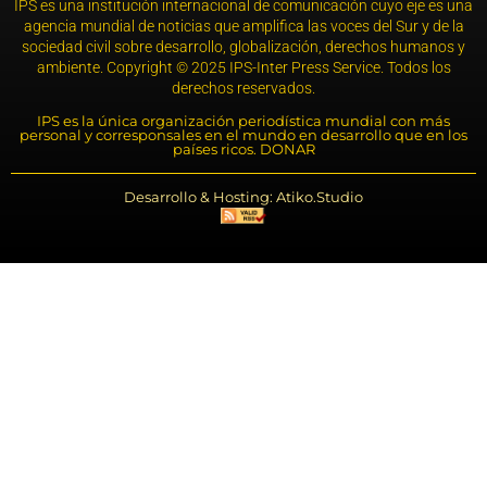
IPS es una institución internacional de comunicación cuyo eje es una
agencia mundial de noticias que amplifica las voces del Sur y de la
sociedad civil sobre desarrollo, globalización, derechos humanos y
ambiente. Copyright © 2025 IPS-Inter Press Service. Todos los
derechos reservados.
IPS es la única organización periodística mundial con más
personal y corresponsales en el mundo en desarrollo que en los
países ricos. DONAR
Desarrollo & Hosting: Atiko.Studio