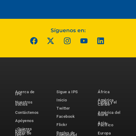
Síguenos en:
Acerca de
Sigue a IPS
África
IPS
Inicio
América
Nuestros
Latina y el
socios
Caribe
Twitter
Contáctenos
América del
Norte
Facebook
Apóyenos
Asia-
Flickr
Pacífico
¿Quieres
publicar
Reglas de
notas de
Europa
comunidad
IPS?