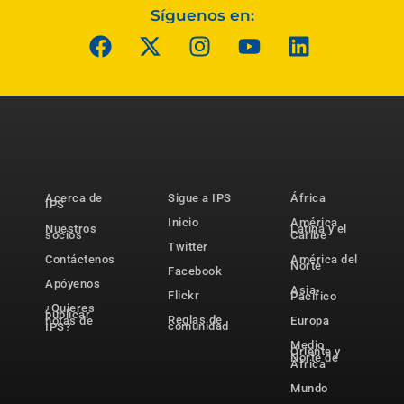
Síguenos en:
Acerca de
Sigue a IPS
África
IPS
Inicio
América
Nuestros
Latina y el
socios
Caribe
Twitter
Contáctenos
América del
Norte
Facebook
Apóyenos
Asia-
Flickr
Pacífico
¿Quieres
publicar
Reglas de
notas de
Europa
comunidad
IPS?
Medio
Oriente y
Norte de
África
Mundo