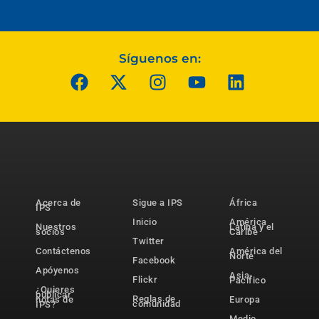
Síguenos en:
Acerca de
Sigue a IPS
África
IPS
Inicio
América
Nuestros
Latina y el
socios
Caribe
Twitter
Contáctenos
América del
Norte
Facebook
Apóyenos
Asia-
Flickr
Pacífico
¿Quieres
publicar
Reglas de
notas de
Europa
comunidad
IPS?
Medio