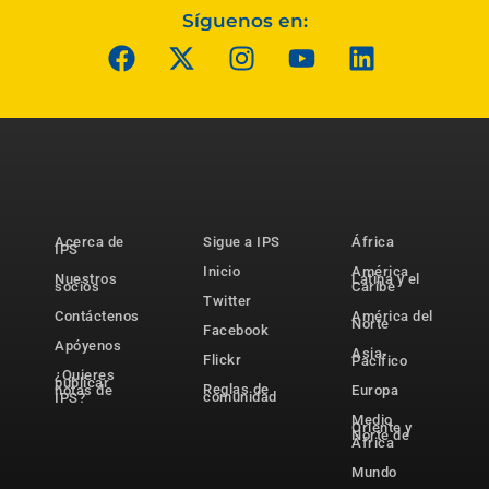
Síguenos en:
Acerca de
Sigue a IPS
África
IPS
Inicio
América
Nuestros
Latina y el
socios
Caribe
Twitter
Contáctenos
América del
Norte
Facebook
Apóyenos
Asia-
Flickr
Pacífico
¿Quieres
publicar
Reglas de
notas de
Europa
comunidad
IPS?
Medio
Oriente y
Norte de
África
Mundo