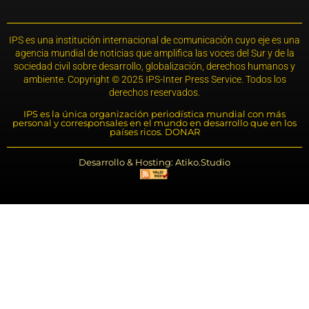
IPS es una institución internacional de comunicación cuyo eje es una
agencia mundial de noticias que amplifica las voces del Sur y de la
sociedad civil sobre desarrollo, globalización, derechos humanos y
ambiente. Copyright © 2025 IPS-Inter Press Service. Todos los
derechos reservados.
IPS es la única organización periodística mundial con más
personal y corresponsales en el mundo en desarrollo que en los
países ricos. DONAR
Desarrollo & Hosting: Atiko.Studio