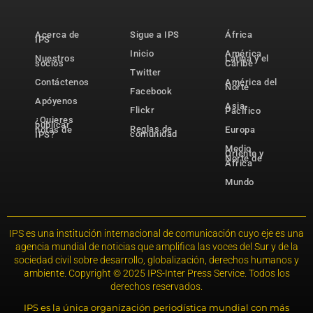
Acerca de
Sigue a IPS
África
IPS
Inicio
América
Nuestros
Latina y el
socios
Caribe
Twitter
Contáctenos
América del
Norte
Facebook
Apóyenos
Asia-
Flickr
Pacífico
¿Quieres
publicar
Reglas de
notas de
Europa
comunidad
IPS?
Medio
Oriente y
Norte de
África
Mundo
IPS es una institución internacional de comunicación cuyo eje es una
agencia mundial de noticias que amplifica las voces del Sur y de la
sociedad civil sobre desarrollo, globalización, derechos humanos y
ambiente. Copyright © 2025 IPS-Inter Press Service. Todos los
derechos reservados.
IPS es la única organización periodística mundial con más