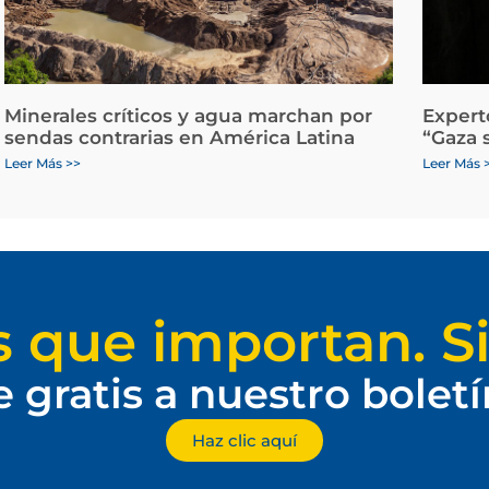
Minerales críticos y agua marchan por
Expert
sendas contrarias en América Latina
“Gaza 
Leer Más >>
Leer Más 
s que importan. Si
e gratis a nuestro bolet
Haz clic aquí