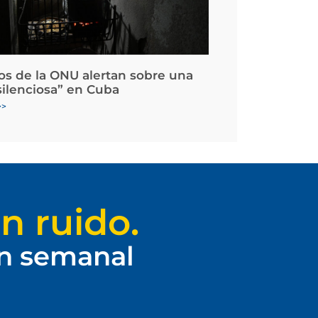
os de la ONU alertan sobre una
silenciosa” en Cuba
>>
n ruido.
ín semanal