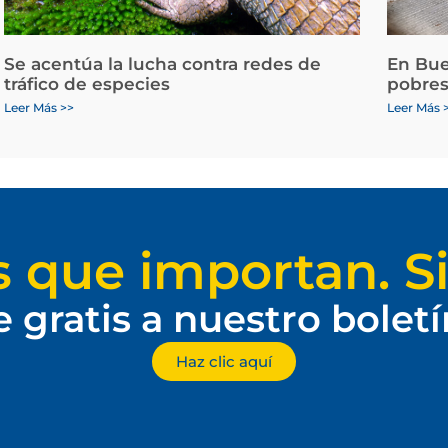
Se acentúa la lucha contra redes de
En Bue
tráfico de especies
pobres
Leer Más >>
Leer Más 
s que importan. Si
e gratis a nuestro bolet
Haz clic aquí