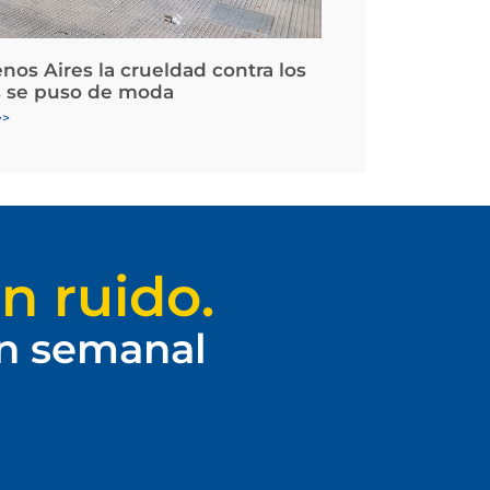
nos Aires la crueldad contra los
 se puso de moda
>>
n ruido.
ín semanal