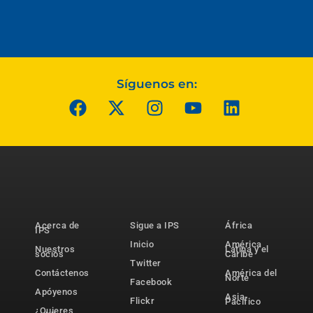
Síguenos en:
Acerca de
Sigue a IPS
África
IPS
Inicio
América
Nuestros
Latina y el
socios
Caribe
Twitter
Contáctenos
América del
Norte
Facebook
Apóyenos
Asia-
Flickr
Pacífico
¿Quieres