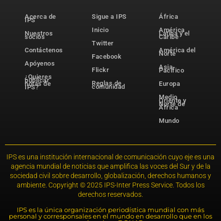
Acerca de
Sigue a IPS
África
IPS
Inicio
América
Nuestros
Latina y el
socios
Caribe
Twitter
Contáctenos
América del
Norte
Facebook
Apóyenos
Asia-
Flickr
Pacífico
¿Quieres
publicar
Reglas de
notas de
Europa
comunidad
IPS?
Medio
Oriente y
Norte de
África
Mundo
IPS es una institución internacional de comunicación cuyo eje es una
agencia mundial de noticias que amplifica las voces del Sur y de la
sociedad civil sobre desarrollo, globalización, derechos humanos y
ambiente. Copyright © 2025 IPS-Inter Press Service. Todos los
derechos reservados.
IPS es la única organización periodística mundial con más
personal y corresponsales en el mundo en desarrollo que en los