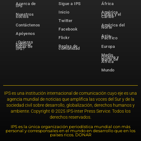
Acerca de
Sigue a IPS
África
IPS
Inicio
América
Nuestros
Latina y el
socios
Caribe
Twitter
Contáctenos
América del
Norte
Facebook
Apóyenos
Asia-
Flickr
Pacífico
¿Quieres
publicar
Reglas de
notas de
Europa
comunidad
IPS?
Medio
Oriente y
Norte de
África
Mundo
IPS es una institución internacional de comunicación cuyo eje es una
agencia mundial de noticias que amplifica las voces del Sur y de la
sociedad civil sobre desarrollo, globalización, derechos humanos y
ambiente. Copyright © 2025 IPS-Inter Press Service. Todos los
derechos reservados.
IPS es la única organización periodística mundial con más
personal y corresponsales en el mundo en desarrollo que en los
países ricos. DONAR