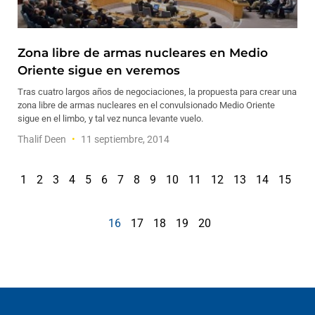
Zona libre de armas nucleares en Medio
Oriente sigue en veremos
Tras cuatro largos años de negociaciones, la propuesta para crear una
zona libre de armas nucleares en el convulsionado Medio Oriente
sigue en el limbo, y tal vez nunca levante vuelo.
Thalif Deen
11 septiembre, 2014
1
2
3
4
5
6
7
8
9
10
11
12
13
14
15
16
17
18
19
20