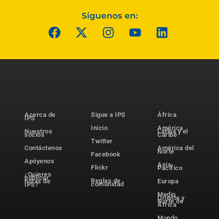
Síguenos en:
Acerca de
Sigue a IPS
África
IPS
Inicio
América
Nuestros
Latina y el
socios
Caribe
Twitter
Contáctenos
América del
Norte
Facebook
Apóyenos
Asia-
Flickr
Pacífico
¿Quieres
publicar
Reglas de
notas de
Europa
comunidad
IPS?
Medio
Oriente y
Norte de
África
Mundo