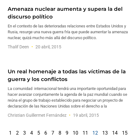
Amenaza nuclear aumenta y supera la del
discurso político
En el contexto de las deterioradas relaciones entre Estados Unidos y
Rusia, resurge una nueva guerra fría que puede aumentar la amenaza
nuclear, quizá mucho más allá del discurso político.
Thalif Deen
20 abril, 2015
Un real homenaje a todas las víctimas de la
guerra y los conflictos
La comunidad internacional tendrá una importante oportunidad para
hacer avanzar conjuntamente la agenda de la paz mundial cuando se
reúna el grupo de trabajo establecido para negociar un proyecto de
declaración de las Naciones Unidas sobre el derecho a la
Christian Guillermet Fernández
19 abril, 2015
1
2
3
4
5
6
7
8
9
10
11
12
13
14
15