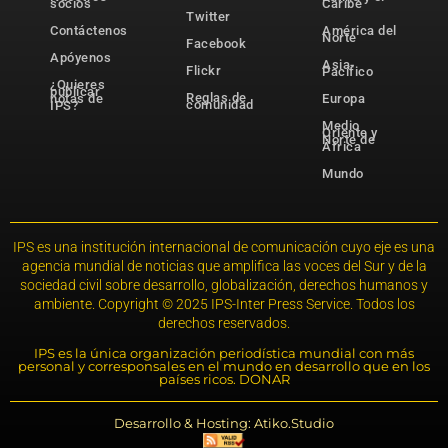
socios
Caribe
Twitter
Contáctenos
América del
Norte
Facebook
Apóyenos
Asia-
Flickr
Pacífico
¿Quieres
publicar
Reglas de
notas de
Europa
comunidad
IPS?
Medio
Oriente y
Norte de
África
Mundo
IPS es una institución internacional de comunicación cuyo eje es una
agencia mundial de noticias que amplifica las voces del Sur y de la
sociedad civil sobre desarrollo, globalización, derechos humanos y
ambiente. Copyright © 2025 IPS-Inter Press Service. Todos los
derechos reservados.
IPS es la única organización periodística mundial con más
personal y corresponsales en el mundo en desarrollo que en los
países ricos. DONAR
Desarrollo & Hosting: Atiko.Studio