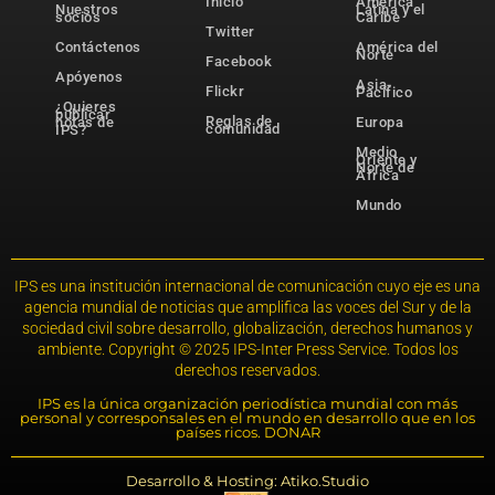
Inicio
América
Nuestros
Latina y el
socios
Caribe
Twitter
Contáctenos
América del
Norte
Facebook
Apóyenos
Asia-
Flickr
Pacífico
¿Quieres
publicar
Reglas de
notas de
Europa
comunidad
IPS?
Medio
Oriente y
Norte de
África
Mundo
IPS es una institución internacional de comunicación cuyo eje es una
agencia mundial de noticias que amplifica las voces del Sur y de la
sociedad civil sobre desarrollo, globalización, derechos humanos y
ambiente. Copyright © 2025 IPS-Inter Press Service. Todos los
derechos reservados.
IPS es la única organización periodística mundial con más
personal y corresponsales en el mundo en desarrollo que en los
países ricos. DONAR
Desarrollo & Hosting: Atiko.Studio