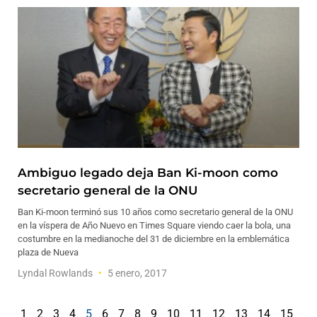
Ambiguo legado deja Ban Ki-moon como
secretario general de la ONU
Ban Ki-moon terminó sus 10 años como secretario general de la ONU
en la víspera de Año Nuevo en Times Square viendo caer la bola, una
costumbre en la medianoche del 31 de diciembre en la emblemática
plaza de Nueva
Lyndal Rowlands
5 enero, 2017
1
2
3
4
5
6
7
8
9
10
11
12
13
14
15