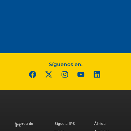
Síguenos en:
Acerca de
Sigue a IPS
África
IPS