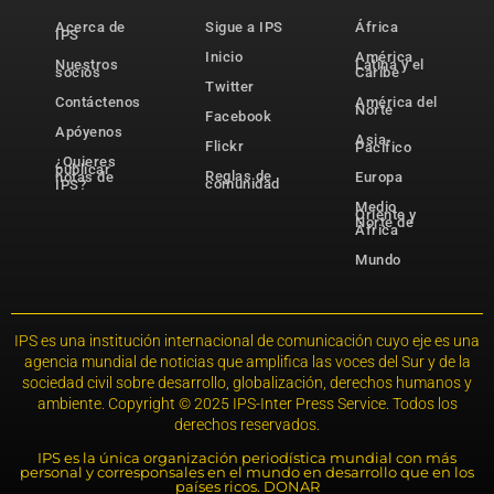
Acerca de
Sigue a IPS
África
IPS
Inicio
América
Nuestros
Latina y el
socios
Caribe
Twitter
Contáctenos
América del
Norte
Facebook
Apóyenos
Asia-
Flickr
Pacífico
¿Quieres
publicar
Reglas de
notas de
Europa
comunidad
IPS?
Medio
Oriente y
Norte de
África
Mundo
IPS es una institución internacional de comunicación cuyo eje es una
agencia mundial de noticias que amplifica las voces del Sur y de la
sociedad civil sobre desarrollo, globalización, derechos humanos y
ambiente. Copyright © 2025 IPS-Inter Press Service. Todos los
derechos reservados.
IPS es la única organización periodística mundial con más
personal y corresponsales en el mundo en desarrollo que en los
países ricos. DONAR