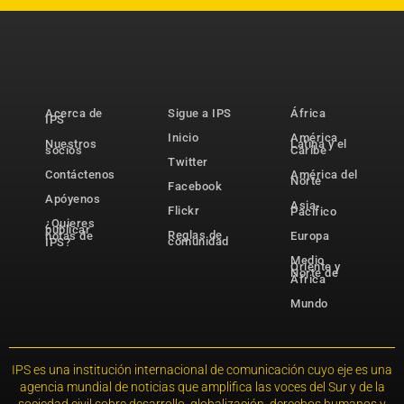
Acerca de
Sigue a IPS
África
IPS
Inicio
América
Nuestros
Latina y el
socios
Caribe
Twitter
Contáctenos
América del
Norte
Facebook
Apóyenos
Asia-
Flickr
Pacífico
¿Quieres
publicar
Reglas de
notas de
Europa
comunidad
IPS?
Medio
Oriente y
Norte de
África
Mundo
IPS es una institución internacional de comunicación cuyo eje es una
agencia mundial de noticias que amplifica las voces del Sur y de la