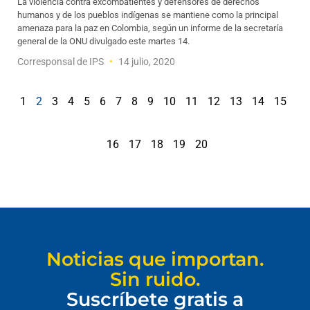
La violencia contra excombatientes y defensores de derechos
humanos y de los pueblos indígenas se mantiene como la principal
amenaza para la paz en Colombia, según un informe de la secretaría
general de la ONU divulgado este martes 14.
Corresponsal de IPS
14 julio, 2020
1
2
3
4
5
6
7
8
9
10
11
12
13
14
15
16
17
18
19
20
Noticias que importan.
Sin ruido.
Suscríbete gratis a