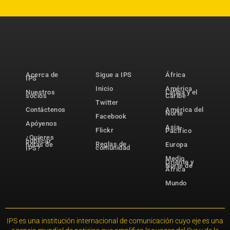
Acerca de
Sigue a IPS
África
IPS
Inicio
América
Nuestros
Latina y el
socios
Caribe
Twitter
Contáctenos
América del
Norte
Facebook
Apóyenos
Asia-
Flickr
Pacífico
¿Quieres
publicar
Reglas de
notas de
Europa
comunidad
IPS?
Medio
Oriente y
Norte de
África
Mundo
IPS es una institución internacional de comunicación cuyo eje es una