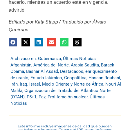
hacerlo, mientras un acuerdo esté en vigencia,
advirtió.
Editado por Kitty Stapp / Traducido por Álvaro
Queiruga
Archivado en:
Gobernanza
,
Últimas Noticias
Afganistán
,
América del Norte
,
Arabia Saudita
,
Barack
Obama
,
Bashar Al Assad
,
Destacados
,
enriquecimiento
de uranio
,
Estado Islámico
,
Geopolítica
,
Hassan Rouhani
,
Irán
,
Iraq
,
Israel
,
Medio Oriente y Norte de África
,
Nouri Al
Maliki
,
Organización del Tratado del Atlántico Norte
(OTAN)
,
P5+1
,
Paz
,
Proliferación nuclear
,
Últimas
Noticias
Este informe incluye imágenes de calidad que pueden
ser bajadas e impresas. Copyright IPS, estas imágenes