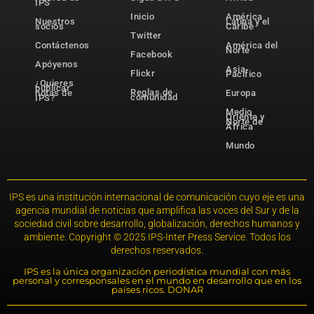
IPS
Inicio
América
Nuestros
Latina y el
socios
Caribe
Twitter
Contáctenos
América del
Norte
Facebook
Apóyenos
Asia-
Flickr
Pacífico
¿Quieres
publicar
Reglas de
notas de
Europa
comunidad
IPS?
Medio
Oriente y
Norte de
África
Mundo
IPS es una institución internacional de comunicación cuyo eje es una
agencia mundial de noticias que amplifica las voces del Sur y de la
sociedad civil sobre desarrollo, globalización, derechos humanos y
ambiente. Copyright © 2025 IPS-Inter Press Service. Todos los
derechos reservados.
IPS es la única organización periodística mundial con más
personal y corresponsales en el mundo en desarrollo que en los
países ricos. DONAR