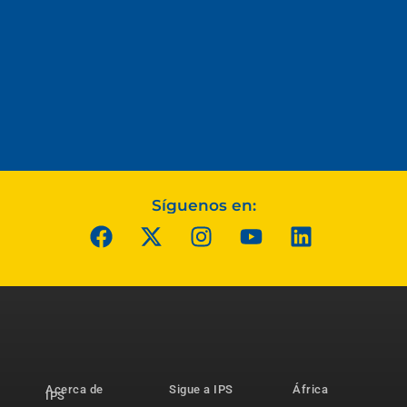
Síguenos en:
Acerca de
Sigue a IPS
África
IPS