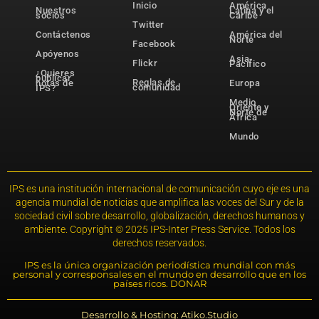
Inicio
América
Nuestros
Latina y el
socios
Caribe
Twitter
Contáctenos
América del
Norte
Facebook
Apóyenos
Asia-
Flickr
Pacífico
¿Quieres
publicar
Reglas de
notas de
Europa
comunidad
IPS?
Medio
Oriente y
Norte de
África
Mundo
IPS es una institución internacional de comunicación cuyo eje es una
agencia mundial de noticias que amplifica las voces del Sur y de la
sociedad civil sobre desarrollo, globalización, derechos humanos y
ambiente. Copyright © 2025 IPS-Inter Press Service. Todos los
derechos reservados.
IPS es la única organización periodística mundial con más
personal y corresponsales en el mundo en desarrollo que en los
países ricos. DONAR
Desarrollo & Hosting: Atiko.Studio